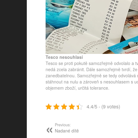
Tesco nesouhlasí
Tesco se proti pokutě samozřejmě odvolalo a tv
nedá zcela zabránit. Dále samozřejmě tvrdí, ž
zanedbatelnou. Samozřejmě se tedy odvolává na
stáhnout na nulu a zároveň s nesouhlasem s u
objemem zboží, určitá tolerance.
4.4/5 - (9 votes)
Post
navigation
Previous:
Nadané dítě