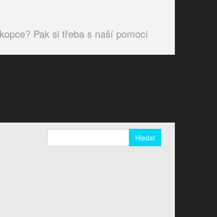
o kopce? Pak si třeba s naší pomocí
Vyhledávání