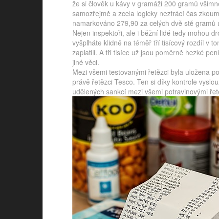
že si člověk u kávy v gramáži 200 gramů všimne
samozřejmě a zcela logicky neztrácí čas zkoum
namarkováno 279,90 za celých dvě stě gramů 
Nejen inspektoři, ale i běžní lidé tedy mohou
vyšplháte klidně na téměř tří tisícový rozdíl v t
zaplatili. A tři tisíce už jsou poměrně hezké pení
jiné věci.
Mezi všemi testovanými řetězci byla uložena 
právě řetězci Tesco. Ten si díky kontrole vyslou
udělených sankcí mezi všemi potravinovými řet