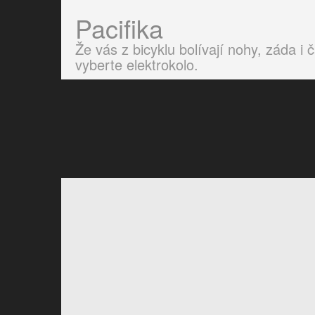
Pacifika
Že vás z bicyklu bolívají nohy, záda 
vyberte elektrokolo.