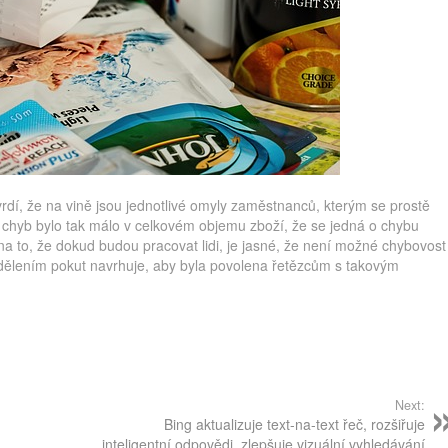
rdí, že na vině jsou jednotlivé omyly zaměstnanců, kterým se prostě
e chyb bylo tak málo v celkovém objemu zboží, že se jedná o chybu
 to, že dokud budou pracovat lidi, je jasné, že není možné chybovost
dělením pokut navrhuje, aby byla povolena řetězcům s takovým
Next:
Bing aktualizuje text-na-text řeč, rozšiřuje
inteligentní odpovědi, zlepšuje vizuální vyhledávání