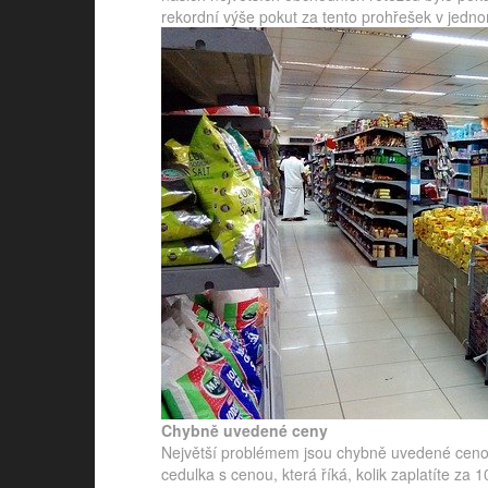
rekordní výše pokut za tento prohřešek v jedn
Chybně uvedené ceny
Největší problémem jsou chybně uvedené cenov
cedulka s cenou, která říká, kolik zaplatíte za