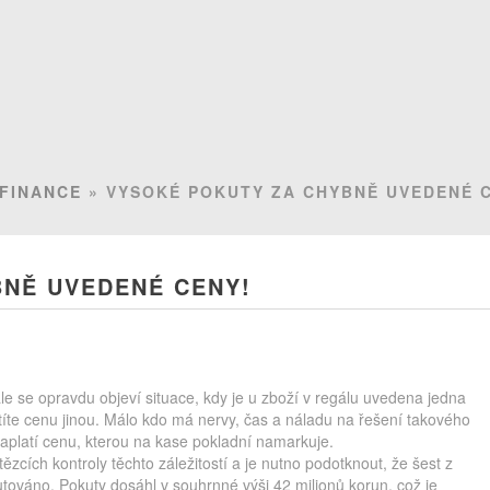
FINANCE
» VYSOKÉ POKUTY ZA CHYBNĚ UVEDENÉ 
BNĚ UVEDENÉ CENY!
ále se opravdu objeví situace, kdy je u zboží v regálu uvedena jedna
títe cenu jinou. Málo kdo má nervy, čas a náladu na řešení takového
aplatí cenu, kterou na kase pokladní namarkuje.
zcích kontroly těchto záležitostí a je nutno podotknout, že šest z
továno. Pokuty dosáhl v souhrnné výši 42 milionů korun, což je