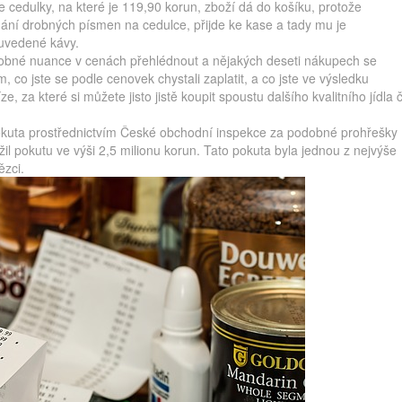
 cedulky, na které je 119,90 korun, zboží dá do košíku, protože
ání drobných písmen na cedulce, přijde ke kase a tady mu je
uvedené kávy.
 drobné nuance v cenách přehlédnout a nějakých deseti nákupech se
om, co jste se podle cenovek chystali zaplatit, a co jste ve výsledku
ze, za které si můžete jisto jistě koupit spoustu dalšího kvalitního jídla č
pokuta prostřednictvím České obchodní inspekce za podobné prohřešky
žil pokutu ve výši 2,5 milionu korun. Tato pokuta byla jednou z nejvýše
ězci.