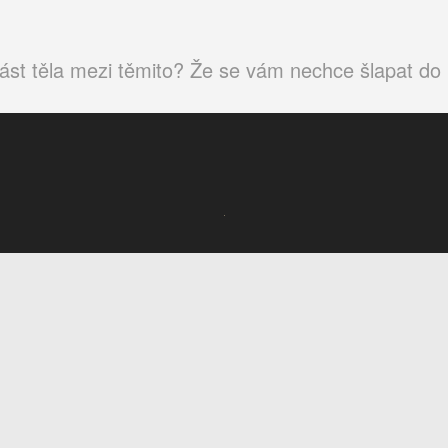
i část těla mezi těmito? Že se vám nechce šlapat d