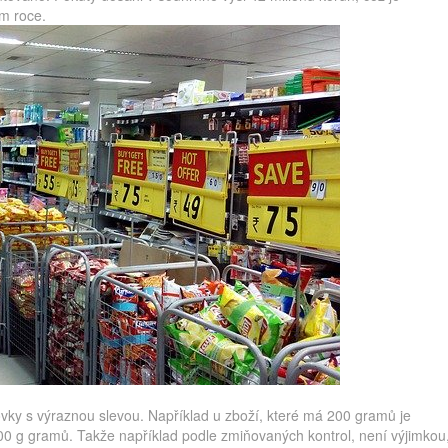
om roce.
ky s výraznou slevou. Například u zboží, které má 200 gramů je
 100 g gramů. Takže například podle zmiňovaných kontrol, není výjimkou