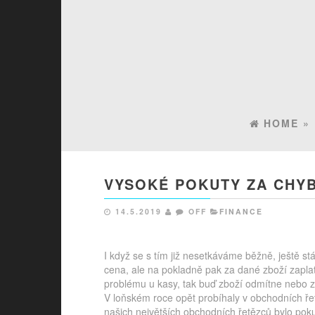
HOME
»
VYSOKÉ POKUTY ZA CHY
14.5.2019
OFF
FINANCE
I když se s tím již nesetkáváme běžně, ještě st
cena, ale na pokladně pak za dané zboží zapla
problému u kasy, tak buď zboží odmítne nebo z
V loňském roce opět probíhaly v obchodních řetě
našich největších obchodních řetězců bylo poku