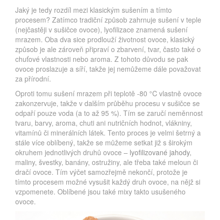
Jaký je tedy rozdíl mezi klasickým sušením a tímto
procesem? Zatímco tradiční způsob zahrnuje sušení v teple
(nejčastěji v sušičce ovoce), lyofilizace znamená sušení
mrazem. Oba dva sice prodlouží životnost ovoce, klasický
způsob je ale zároveň připraví o zbarvení, tvar, často také o
chuťové vlastnosti nebo aroma. Z tohoto důvodu se pak
ovoce proslazuje a síří, takže jej nemůžeme dále považovat
za přírodní.
Oproti tomu sušení mrazem při teplotě -80 °C vlastně ovoce
zakonzervuje, takže v dalším průběhu procesu v sušičce se
odpaří pouze voda (a to až 95 %). Tím se zaručí neměnnost
tvaru, barvy, aroma, chuti ani nutričních hodnot, vlákniny,
vitamínů či minerálních látek. Tento proces je velmi šetrný a
stále více oblíbený, takže se můžeme setkat již s širokým
okruhem jednotlivých druhů ovoce –
lyofilizované jahody
,
maliny, švestky, banány, ostružiny, ale třeba také meloun či
dračí ovoce. Tím výčet samozřejmě nekončí, protože je
tímto procesem možné vysušit každý druh ovoce, na nějž si
vzpomenete. Oblíbené jsou také mixy takto usušeného
ovoce.