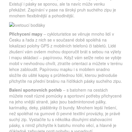
Existují i pásky se sponou, ale ta navíc může venku
překážet. Zapínání v pase na široký pruh suchého zipu je
mnohem flexibilnější a pohodlnější.
Přichycení mapy
– cykloturistice se věnuje mnoho lidí v
Česku a řada z nich se v současné době spoléhá na
lokalizaci polohy GPS z mobilních telefonů či tabletů. Lidé
zkušení vám ovšem mohou doporučit brát s sebou na výlety
i mapu skládací – papírovou. Když vám selže nebo se vybije
mobil v nevhodnou chvíli, ztratíte orientaci a můžete v terénu
lehce zabloudit. Papírovou mapku i s mobilem snadno
složíte do ušité kapsy s průhlednou fólií, kterou jednoduše
přichytíte na přední brašnu na řídítkách pásky suchého zipu.
Balení sportovních potřeb
– s batohem na cestách
můžete nosit různé pomůcky a sportovní potřeby přichycené
na jeho vnější straně, jako jsou badmintonové pálky,
karimatky, deky, pláštěnky či bundy. Mnohem lepší řešení,
než spoléhat na gumové či pevné textilní provázky, je právě
suchý zip. Vystačíte tu s několika dlouhými stahovacími
pásky, s nimiž přichytíte k batohu mnoho věcí, a hlavně je
důkladně zafixujete proti pohybu a vypadnutí.