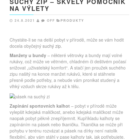
SUCHÝ ZIP – SKVĚLÝ POMOCNÍK
NA VÝLETY
24.8.2021
OFF
PRODUKTY
Chystáte-li se na delší pobyt v přírodě, může se vám hodit
docela obyčejný
suchý zip
.
Manžety u bundy
– některé větrovky a bundy mají volné
rukávy, což může ve větrném, chladném či deštivém počasí
snižovat „uživatelský komfort“. A stačí jen proužek suchého
zipu našitý na konce manžet rukávů, které si stáhnete
přesně podle potřeby, a nebude vám pronikat studený a
vlhký vzduch skrze rukávy až k tělu.
Zapínání sportovních kalhot
– pobyt v přírodě může
vylepšit kdejaká maličkost, anebo kdejaká maličkost může
naopak pobyt pěkně znepříjemnit. Kupříkladu kalhoty se
zapínáním na pásek nebo tkaničku. Tkanička se může při
pohybu v terénu rozvázat a pásek na dírky není natolik
flexibilní, aby vám stáhl v pase kalhoty tak, jak potřebujete.