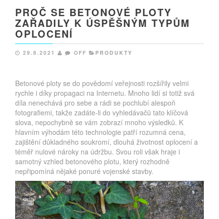
PROČ SE BETONOVÉ PLOTY
ZAŘADILY K ÚSPĚŠNÝM TYPŮM
OPLOCENÍ
29.8.2021
OFF
PRODUKTY
Betonové ploty se do povědomí veřejnosti rozšířily velmi
rychle i díky propagaci na Internetu. Mnoho lidí si totiž svá
díla nenechává pro sebe a rádi se pochlubí alespoň
fotografiemi, takže zadáte-li do vyhledávačů tato klíčová
slova, nepochybně se vám zobrazí mnoho výsledků. K
hlavním výhodám této technologie patří rozumná cena,
zajištění důkladného soukromí, dlouhá životnost oplocení a
téměř nulové nároky na údržbu. Svou roli však hraje i
samotný vzhled betonového plotu, který rozhodně
nepřipomíná nějaké ponuré vojenské stavby.