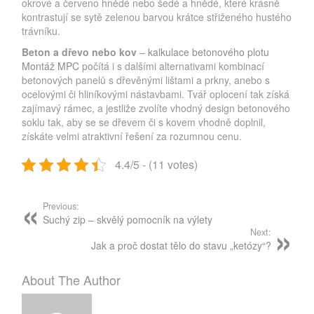
okrové a červeno hnědé nebo šedé a hnědé, které krásně
kontrastují se sytě zelenou barvou krátce střiženého hustého
trávníku.
Beton a dřevo nebo kov
–
kalkulace betonového plotu
Montáž MPC
počítá i s dalšími alternativami kombinací
betonových panelů s dřevěnými lištami a prkny, anebo s
ocelovými či hliníkovými nástavbami. Tvář oplocení tak získá
zajímavý rámec, a jestliže zvolíte vhodný design betonového
soklu tak, aby se se dřevem či s kovem vhodně doplnil,
získáte velmi atraktivní řešení za rozumnou cenu.
4.4/5 - (11 votes)
Post
navigation
Previous:
Suchý zip – skvělý pomocník na výlety
Next:
Jak a proč dostat tělo do stavu „ketózy“?
About The Author