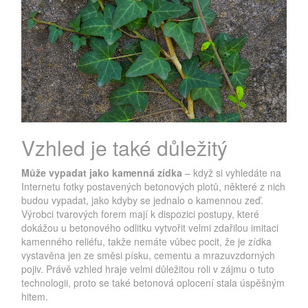
Vzhled je také důležitý
Může vypadat jako kamenná zídka
– když si vyhledáte na
Internetu fotky postavených betonových plotů, některé z nich
budou vypadat, jako kdyby se jednalo o kamennou zeď.
Výrobci tvarových forem mají k dispozici postupy, které
dokážou u betonového odlitku vytvořit velmi zdařilou imitaci
kamenného reliéfu, takže nemáte vůbec pocit, že je zídka
vystavěna jen ze směsi písku, cementu a mrazuvzdorných
pojiv. Právě vzhled hraje velmi důležitou roli v zájmu o tuto
technologii, proto se také betonová oplocení stala úspěšným
hitem.