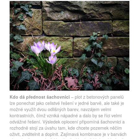
Kdo dá přednost šachovnici
– plot z betonových panelů
lze ponechat jako celistvé řešení v jedné barvě, ale také je
možné využít dvou odlišných barev, navzájem velmi
kontrastních, čímž vzniká nápadné a dalo by se říci velmi
odvážné řešení. Výsledek oplocení připomíná šachovnici a
rozhodně stojí za úvahu tam, kde chcete pozemek něčím
oživit, zviditelnit a doplnit. Zajímavá kombinace je v barvách