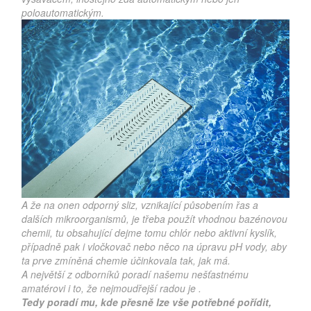
poloautomatickým.
A že na onen odporný sliz, vznikající působením řas a
dalších mikroorganismů, je třeba použít vhodnou bazénovou
chemii, tu obsahující dejme tomu chlór nebo aktivní kyslík,
případně pak i vločkovač nebo něco na úpravu pH vody, aby
ta prve zmíněná chemie účinkovala tak, jak má.
A největší z odborníků poradí našemu nešťastnému
amatérovi i to, že nejmoudřejší radou je
.
Tedy poradí mu, kde přesně lze vše potřebné pořídit,