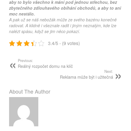
aby to bylo všechno k mání pod jednou střechou, bez
zbytečného zdlouhavého obíhání obchodů, a aby to ani
moc nestálo.
A pak už se náš nebožák může ze svého bazénu konečně
radovat. A klidně i všeznale radit i jiným neznalým, kde lze
nalézt spásu, když se jim něco pokazí.
3.4/5 - (9 votes)
Post
navigation
Previous:
Reálný rozpočet domu na klíč
Next:
Reklama může být i užitečná
About The Author