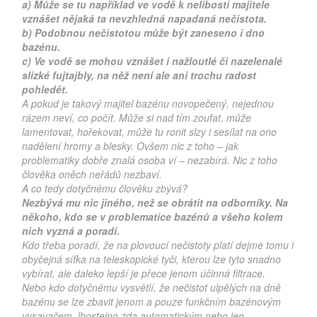
a)
Může se tu například ve vodě k nelibosti majitele
vznášet nějaká ta nevzhledná napadaná nečistota.
b)
Podobnou nečistotou může být zaneseno i dno
bazénu.
c)
Ve vodě se mohou vznášet i nažloutlé či nazelenalé
slizké fujtajbly, na něž není ale ani trochu radost
pohledět.
A pokud je takový majitel bazénu novopečený, nejednou
rázem neví, co počít. Může si nad tím zoufat, může
lamentovat, hořekovat, může tu ronit slzy i sesílat na ono
nadělení hromy a blesky. Ovšem nic z toho – jak
problematiky dobře znalá osoba ví – nezabírá. Nic z toho
člověka oněch neřádů nezbaví.
A co tedy dotyčnému člověku zbývá?
Nezbývá mu nic jiného, než se obrátit na odborníky. Na
někoho, kdo se v problematice bazénů a všeho kolem
nich vyzná a poradí.
Kdo třeba poradí, že na plovoucí nečistoty platí dejme tomu i
obyčejná síťka na teleskopické tyči, kterou lze tyto snadno
vybírat, ale daleko lepší je přece jenom účinná filtrace.
Nebo kdo dotyčnému vysvětlí, že nečistot ulpělých na dně
bazénu se lze zbavit jenom a pouze funkčním bazénovým
vysavačem, lhostejno zda automatickým nebo jen