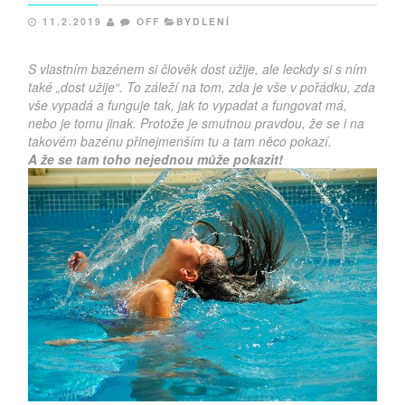
11.2.2019
OFF
BYDLENÍ
S vlastním bazénem si člověk dost užije, ale leckdy si s ním
také „dost užije“. To záleží na tom, zda je vše v pořádku, zda
vše vypadá a funguje tak, jak to vypadat a fungovat má,
nebo je tomu jinak. Protože je smutnou pravdou, že se i na
takovém bazénu přinejmenším tu a tam něco pokazí.
A že se tam toho nejednou může pokazit!