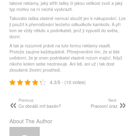
takové reklamy, jaký střih tašky či jakou velikost zvolí a jaký
typ motivu na ní nechá vyobrazit.
Takováto taška vlastně nemusí sloužit jen k nakupování. Lze
ji použít k přemísťování lecčeho odkudkoliv kamkoliv. A při
tom se vždy někdo o podnikateli, jenž ji vypustil do světa,
dozví.
A tak je rozumné právě na tuto formu reklamy vsadit.
Protože zaujme každopádně. Přinejmenším tím, že si lidé
uvědomí, že je onen podnikatel vlastně rozum mající. Když
nikoho kolem sebe neotravuje. Ani lidi, ani už i tak dost
zkoušené životní prostředí.
4.3/5 - (10 votes)
Post
navigation
Previous:
Next:
Co obnáší mít bazén?
Pracovní úraz
About The Author