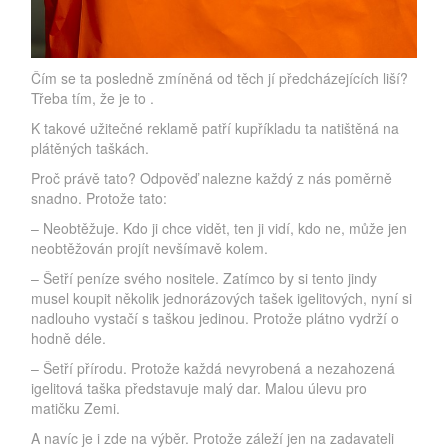
Čím se ta posledně zmíněná od těch jí předcházejících liší?
Třeba tím, že je to
.
K takové užitečné reklamě patří kupříkladu ta natištěná na
plátěných taškách.
Proč právě tato? Odpověď nalezne každý z nás poměrně
snadno. Protože tato:
–
Neobtěžuje. Kdo ji chce vidět, ten ji vidí, kdo ne, může jen
neobtěžován projít nevšímavě kolem.
–
Šetří peníze svého nositele. Zatímco by si tento jindy
musel koupit několik jednorázových tašek igelitových, nyní si
nadlouho vystačí s taškou jedinou. Protože plátno vydrží o
hodně déle.
–
Šetří přírodu. Protože každá nevyrobená a nezahozená
igelitová taška představuje malý dar. Malou úlevu pro
matičku Zemi.
A navíc je i zde na výběr. Protože záleží jen na zadavateli