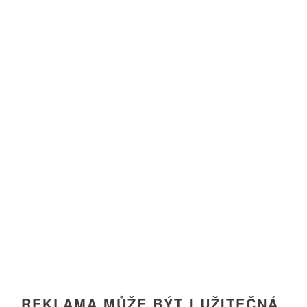
REKLAMA MŮŽE BÝT I UŽITEČNÁ