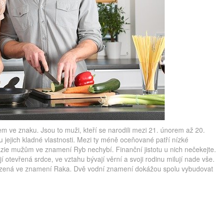
ve znaku. Jsou to muži, kteří se narodili mezi 21. únorem až 20.
sou jejich kladné vlastnosti. Mezi ty méně oceňované patří nízké
azie mužům ve znamení Ryb nechybí. Finanční jistotu u nich nečekejte. 
 otevřená srdce, ve vztahu bývají věrní a svoji rodinu milují nade vše.
rozená ve znamení Raka. Dvě vodní znamení dokážou spolu vybudovat