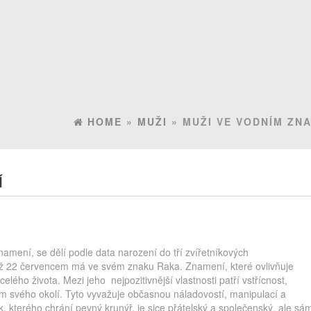
HOME
»
MUŽI
» MUŽI VE VODNÍM ZN
Í
amení, se dělí podle data narození do tří zvířetníkových
 22 červencem má ve svém znaku Raka. Znamení, které ovlivňuje
lého života. Mezi jeho nejpozitivnější vlastnosti patří vstřícnost,
m svého okolí. Tyto vyvažuje občasnou náladovostí, manipulací a
, kterého chrání pevný krunýř, je sice přátelský a společenský, ale sá