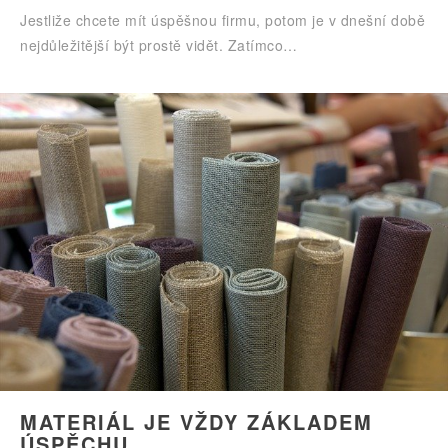
Jestliže chcete mít úspěšnou firmu, potom je v dnešní době
nejdůležitější být prostě vidět. Zatímco…
MATERIÁL JE VŽDY ZÁKLADEM
ÚSPĚCHU