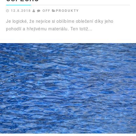
12.8.2018
OFF
PRODUKTY
Je logické, že nejvíce si oblíbíme oblečení díky jeho
pohodlí a hřejivému materiálu. Ten totiž…