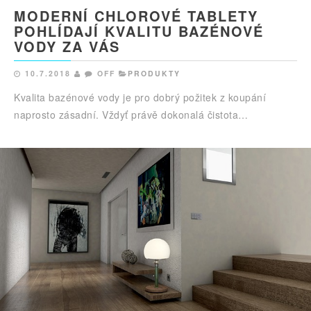
MODERNÍ CHLOROVÉ TABLETY
POHLÍDAJÍ KVALITU BAZÉNOVÉ
VODY ZA VÁS
10.7.2018
OFF
PRODUKTY
Kvalita bazénové vody je pro dobrý požitek z koupání
naprosto zásadní. Vždyť právě dokonalá čistota…