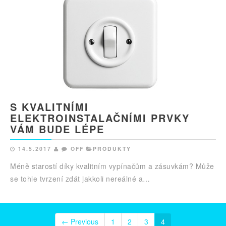
S KVALITNÍMI
ELEKTROINSTALAČNÍMI PRVKY
VÁM BUDE LÉPE
14.5.2017
OFF
PRODUKTY
Méně starostí díky kvalitním vypínačům a zásuvkám? Může
se tohle tvrzení zdát jakkoli nereálné a…
← Previous
1
2
3
4