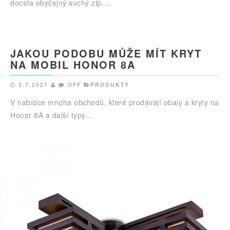
docela obyčejný suchý zip….
JAKOU PODOBU MŮŽE MÍT KRYT
NA MOBIL HONOR 8A
2.7.2021
OFF
PRODUKTY
V nabídce mnoha obchodů, které prodávají obaly a kryty na
Honor 8A a další typy…