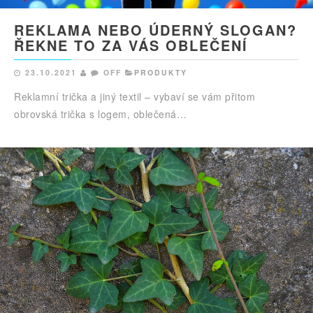
REKLAMA NEBO ÚDERNÝ SLOGAN?
ŘEKNE TO ZA VÁS OBLEČENÍ
23.10.2021
OFF
PRODUKTY
Reklamní trička a jiný textil – vybaví se vám přitom
obrovská trička s logem, oblečená…