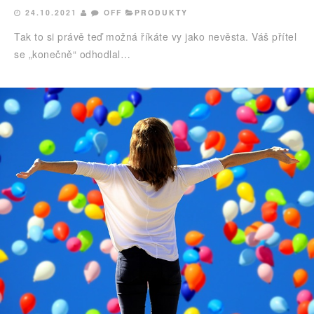
24.10.2021
OFF
PRODUKTY
Tak to si právě teď možná říkáte vy jako nevěsta. Váš přítel
se „konečně“ odhodlal…