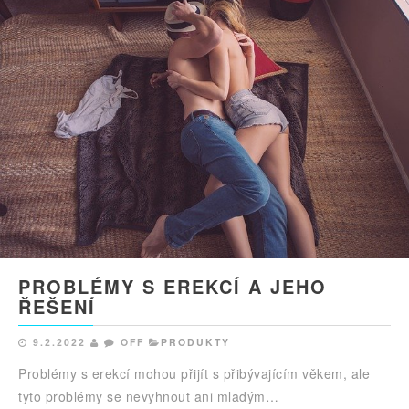
PROBLÉMY S EREKCÍ A JEHO
ŘEŠENÍ
9.2.2022
OFF
PRODUKTY
Problémy s erekcí mohou přijít s přibývajícím věkem, ale
tyto problémy se nevyhnout ani mladým…