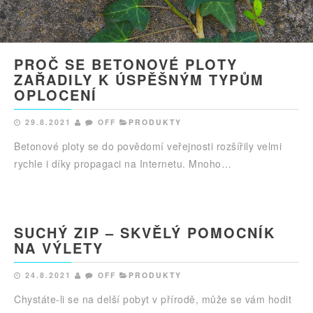
PROČ SE BETONOVÉ PLOTY
ZAŘADILY K ÚSPĚŠNÝM TYPŮM
OPLOCENÍ
29.8.2021
OFF
PRODUKTY
Betonové ploty se do povědomí veřejnosti rozšířily velmi
rychle i díky propagaci na Internetu. Mnoho…
SUCHÝ ZIP – SKVĚLÝ POMOCNÍK
NA VÝLETY
24.8.2021
OFF
PRODUKTY
Chystáte-li se na delší pobyt v přírodě, může se vám hodit