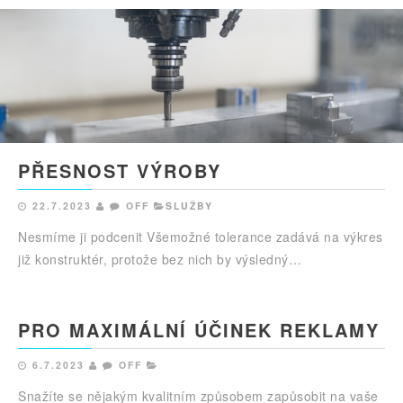
PŘESNOST VÝROBY
22.7.2023
OFF
SLUŽBY
Nesmíme ji podcenit Všemožné tolerance zadává na výkres
již konstruktér, protože bez nich by výsledný…
PRO MAXIMÁLNÍ ÚČINEK REKLAMY
6.7.2023
OFF
Snažíte se nějakým kvalitním způsobem zapůsobit na vaše