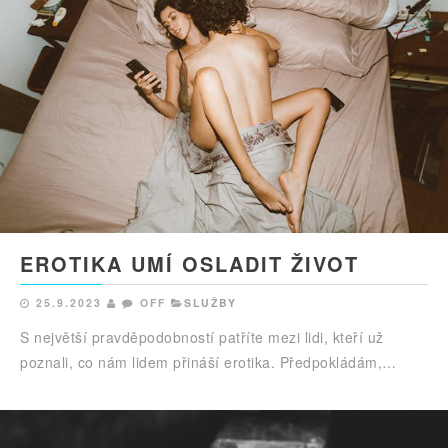
EROTIKA UMÍ OSLADIT ŽIVOT
25.9.2023
OFF
SLUŽBY
S největší pravděpodobností patříte mezi lidi, kteří už
poznali, co nám lidem přináší erotika. Předpokládám,…