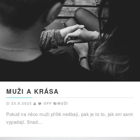
MUŽI A KRÁSA
23.9.2023
OFF
MUŽI
Pokud na něco muži příliš nedbají, pak je to to, jak oni sami
vypadají. Snad…