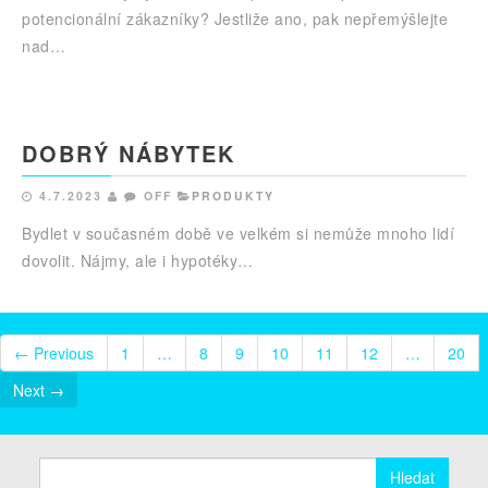
potencionální zákazníky? Jestliže ano, pak nepřemýšlejte
nad…
DOBRÝ NÁBYTEK
4.7.2023
OFF
PRODUKTY
Bydlet v současném době ve velkém si nemůže mnoho lidí
dovolit. Nájmy, ale i hypotéky…
← Previous
1
…
8
9
10
11
12
…
20
Next →
Vyhledávání